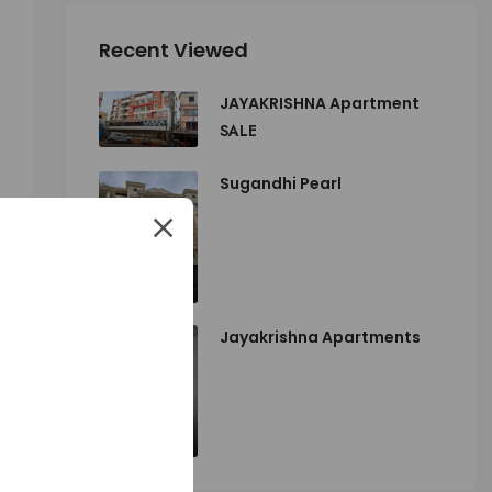
Recent Viewed
JAYAKRISHNA Apartment
SALE
Sugandhi Pearl
Jayakrishna Apartments