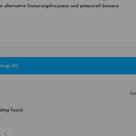
e alternative Dosierungsfrequenz und potenziell bessere
stings (0)
Sor
sting found.