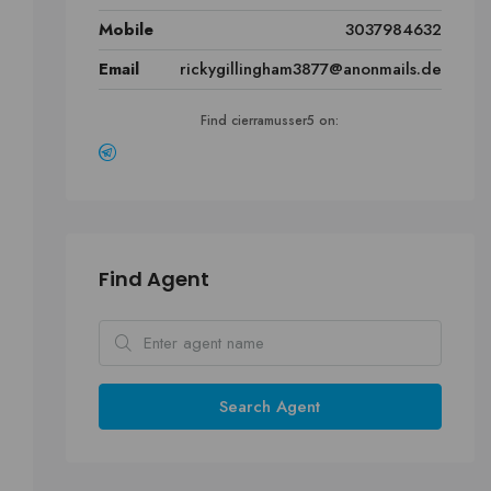
Mobile
3037984632
Email
rickygillingham3877@anonmails.de
Find cierramusser5 on:
Find Agent
Search Agent