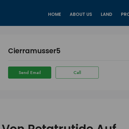
HOME
ABOUT US
LAND
PRO
Cierramusser5
Send Email
Call