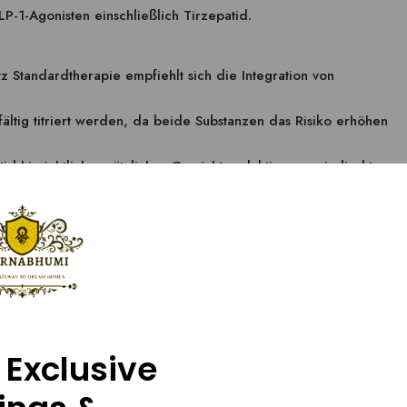
LP-1-Agonisten einschließlich Tirzepatid.
tz Standardtherapie empfiehlt sich die Integration von
fältig titriert werden, da beide Substanzen das Risiko erhöhen
tid hinsichtlich zusätzlicher Gewichtsreduktion, was indirekt
t günstiger Effekte auf Körpergewicht und Insulinsensitivität
 zu Tirzepatid. Diese Daten sollten Entscheidern in der
ungen dienen.
 Tirzepatid
-1- als auch den GIP-Rezeptor, um die Insulinausschüttung bei
 Exclusive
eitig die Glukagonsekretion zu modulieren. Diese duale
se bei.