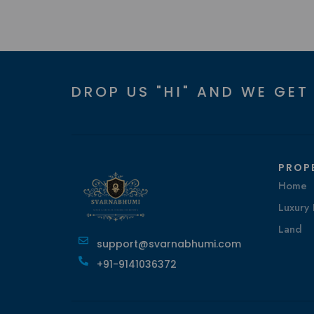
DROP US "HI" AND WE GET
PROP
Home
Luxury 
Land
support@svarnabhumi.com
+91-9141036372