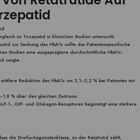
s Von Retatrutide Auf
rzepatid
tid
gleich zu Tirzepatid in klinischen Studien untersucht
patid zur Senkung des HbA1c sollte das Patientenspezifische
schen Studien eine ausgeprägtere durchschnittliche HbA1c-
d zeigte.
 mittlere Reduktion des HbA1c um 2,1–2,2 % bei Patienten mit
6–1,8 % über den gleichen Zeitraum.
GLP-1-, GIP- und Glukagon-Rezeptoren begünstigt eine stärkere
ass die Dreifachagonistenklasse, zu der Retatrutid zählt,