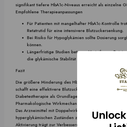
signifikant tiefere HbA1c-Niveaus erreicht als einzelne G
Empfohlene Therapieanpassungen
Für Patienten mit mangelhafter HbA1c-Kontrolle tro
Retatrutid für eine intensivere Blutzuckersenkung.
Bei Risiko für Hypoglykämien sollte Dosierung sorg
können.
Längerfristige Studien betonen Vorteile von Retatru
die glykämische Stabilität verbessert.
Fazit
Die größere Minderung des HbA1c durch Retatrutid mitsam
schafft eine effektivere Blutzuckerkontrolle im Vergleich
Diabetestherapie als Grundlage für individuelle Anpass
Pharmakologische Wirkmechanismen von Retatrutide und
Das Arzneimittel mit Doppelwirkung nutzt sowohl den GLP
Unlock
hyperglykämischen Zuständen zu stimulieren und gleichz
Aktivierung trägt zur Verbesserung der Glukosehomöosta