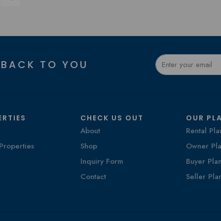
 BACK TO YOU
ERTIES
CHECK US OUT
OUR PL
About
Rental Pla
Properties
Shop
Owner Pla
Inquiry Form
Buyer Pla
Contact
Seller Pla